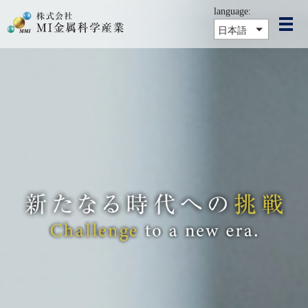
language:
メ
日本語